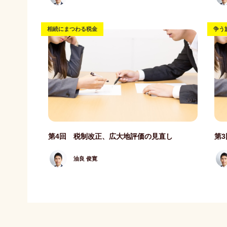
相続にまつわる税金
争う
記事写真
記事
第4回 税制改正、広大地評価の見直し
第
油良 俊寛