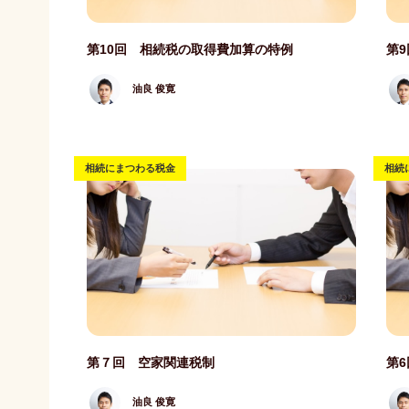
記事写真
記事
第10回 相続税の取得費加算の特例
第
油良 俊寛
相続にまつわる税金
相続
記事写真
記事
第７回 空家関連税制
第
油良 俊寛