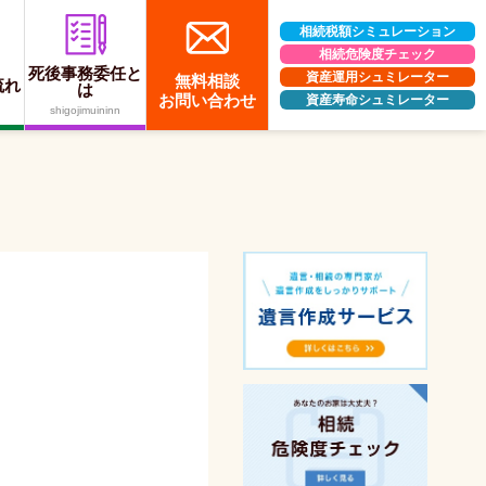
相続税額シミュレーション
相続危険度チェック
死後事務委任と
資産運用シュミレーター
無料相談
流れ
は
お問い合わせ
資産寿命シュミレーター
shigojimuininn