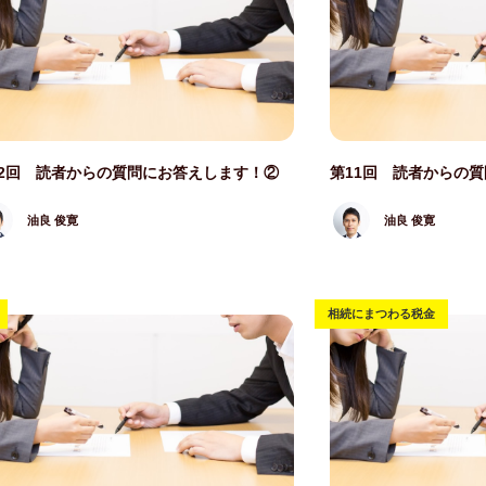
写真
記事写真
12回 読者からの質問にお答えします！②
第11回 読者からの
油良 俊寛
油良 俊寛
相続にまつわる税金