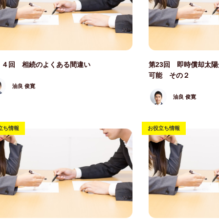
写真
記事写真
２４回 相続のよくある間違い
第23回 即時償却太
可能 その２
油良 俊寛
油良 俊寛
立ち情報
お役立ち情報