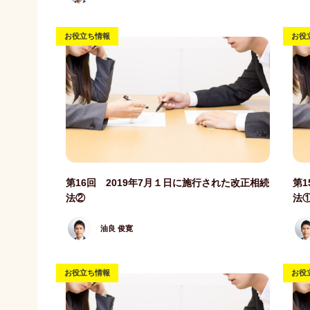
お役立ち情報
お役
記事写真
記事
第16回 2019年7月１日に施行された改正相続
第1
法②
法
油良 俊寛
お役立ち情報
お役