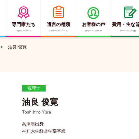
専門家たち
遺言の種類
お客様の声
費用・主な
specialists
notarial docs
user`s voice
terminology
>
油良 俊寛
税理士
油良 俊寛
兵庫県出身
神戸大学経営学部卒業