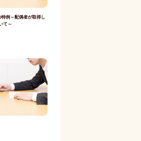
の特例～配偶者が取得し
いて～