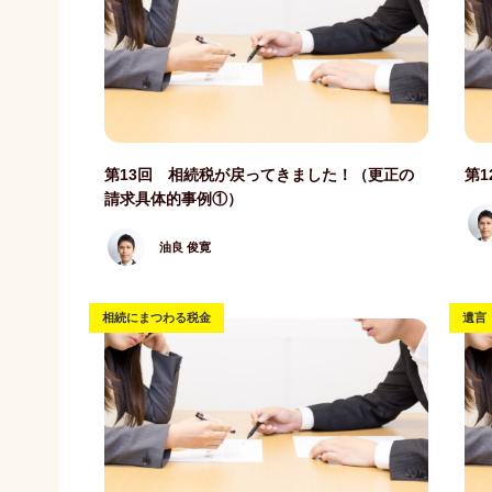
記事写真
記事
第13回 相続税が戻ってきました！（更正の
第
請求具体的事例①）
油良 俊寛
相続にまつわる税金
遺言