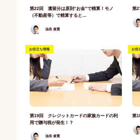
記事写真
記事
第22回 遺留分は原則“お金”で精算！モノ
第
（不動産等）で精算すると…
油良 俊寛
お役立ち情報
お役
記事写真
記事
第19回 クレジットカードの家族カードの利
第
用で贈与税が発生！？
油良 俊寛