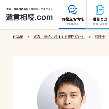
お役立ち情報
遺言とは
magazine
about yuigon
HOME
>
遺言・相続に精通する専門家たち
>
税理士