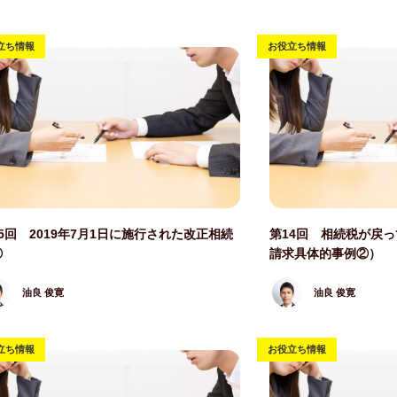
立ち情報
お役立ち情報
写真
記事写真
5回 2019年7月1日に施行された改正相続
第14回 相続税が戻
①
請求具体的事例②）
油良 俊寛
油良 俊寛
立ち情報
お役立ち情報