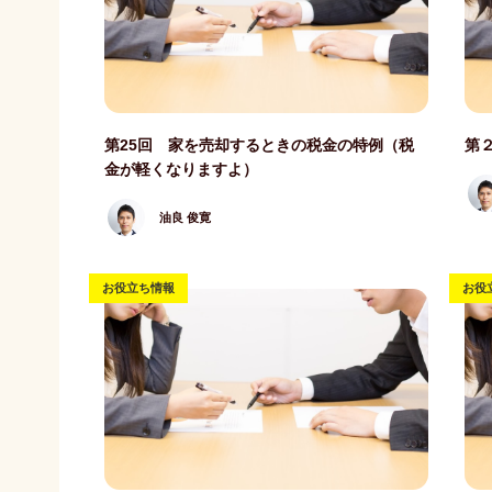
記事写真
記事
第25回 家を売却するときの税金の特例（税
第
金が軽くなりますよ）
油良 俊寛
お役立ち情報
お役