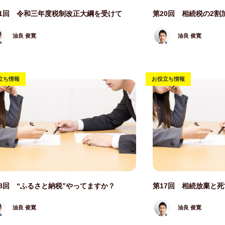
写真
記事写真
21回 令和三年度税制改正大綱を受けて
第20回 相続税の2割
油良 俊寛
油良 俊寛
立ち情報
お役立ち情報
写真
記事写真
18回 “ふるさと納税”やってますか？
第17回 相続放棄と
油良 俊寛
油良 俊寛