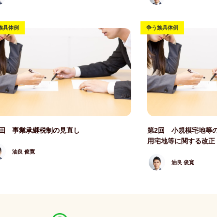
族具体例
争う族具体例
写真
記事写真
3回 事業承継税制の見直し
第2回 小規模宅地等
用宅地等に関する改正
油良 俊寛
油良 俊寛