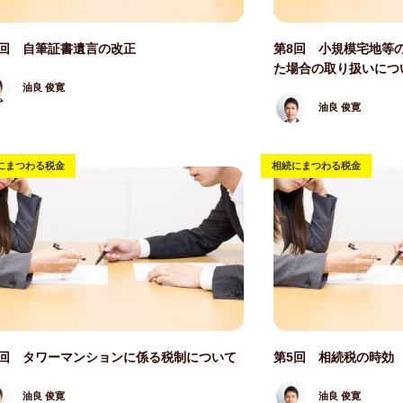
写真
記事写真
9回 自筆証書遺言の改正
第8回 小規模宅地等
た場合の取り扱いにつ
油良 俊寛
油良 俊寛
にまつわる税金
相続にまつわる税金
写真
記事写真
6回 タワーマンションに係る税制について
第5回 相続税の時効
油良 俊寛
油良 俊寛