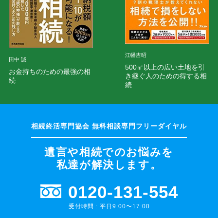
江幡吉昭
田中 誠
500㎡以上の広い土地を引
お金持ちのための最強の相
き継ぐ人のための得する相
続
続
遺言や相続でのお悩みを
私達が解決します。
0120-131-554
受付時間 : 平日9:00〜17:00