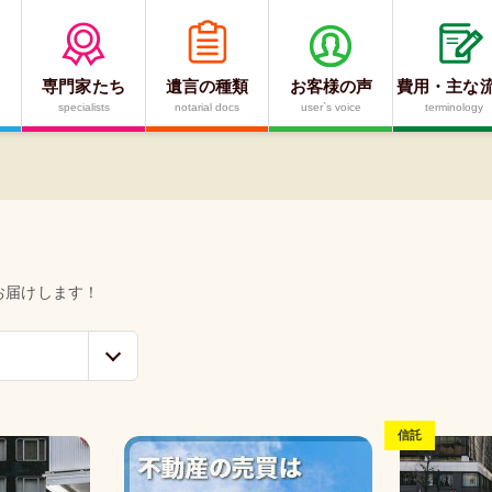
専門家たち
遺言の種類
お客様の声
費用・主な
specialists
notarial docs
user`s voice
terminology
信託