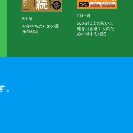
江幡吉昭
田中 誠
500㎡以上の広い土
お金持ちのための最
地を引き継ぐ人のた
強の相続
めの得する相続
す。