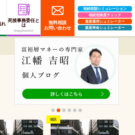
相続税額シミュレーション
相続危険度チェック
死後事務委任と
資産運用シュミレーター
無料相談
流れ
は
お問い合わせ
資産寿命シュミレーター
shigojimuininn
信託