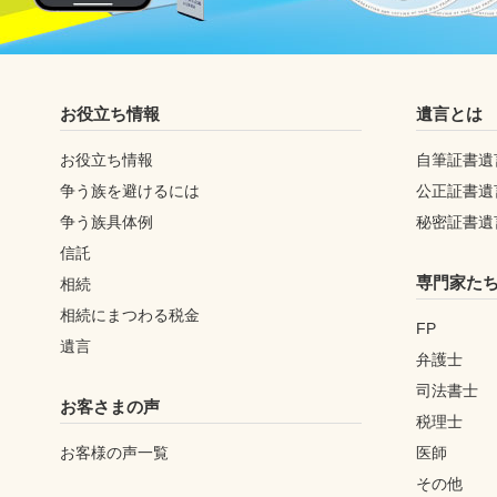
お役立ち情報
遺言とは
お役立ち情報
自筆証書遺
争う族を避けるには
公正証書遺
争う族具体例
秘密証書遺
信託
専門家た
相続
相続にまつわる税金
FP
遺言
弁護士
司法書士
お客さまの声
税理士
お客様の声一覧
医師
その他