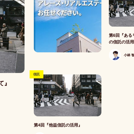
記事写真
第6回『ある
の信託の活
小林 
信託
て』
記事写真
第4回『他益信託の活用』