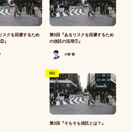
記事写真
リスクを回避するため
第5回『あるリスクを回避するため
用②』
の信託の活用①』
智
小林 智
信託
記事写真
第3回『そもそも信託とは？』