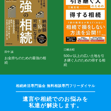
江幡吉昭
田中 誠
500㎡以上の広い土地を引
お金持ちのための最強の相
き継ぐ人のための得する相
続
続
遺言や相続でのお悩みを
私達が解決します。