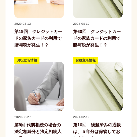
記事写真
記事写真
2020-03-13
2024-04-12
第19回 クレジットカー
第60回 クレジットカー
ドの家族カードの利用で
ドの家族カードの利用で
贈与税が発生！？
贈与税が発生！？
お役立ち情報
お役立ち情報
記事写真
記事写真
2020-03-27
2021-02-19
第9回 代襲相続の場合の
第16回 繰越済みの通帳
法定相続分と法定相続人
は、５年分は保管してお