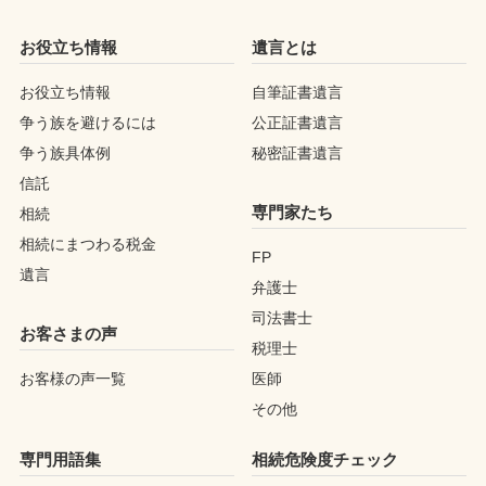
お役立ち情報
遺言とは
お役立ち情報
自筆証書遺言
争う族を避けるには
公正証書遺言
争う族具体例
秘密証書遺言
信託
専門家たち
相続
相続にまつわる税金
FP
遺言
弁護士
司法書士
お客さまの声
税理士
お客様の声一覧
医師
その他
専門用語集
相続危険度チェック