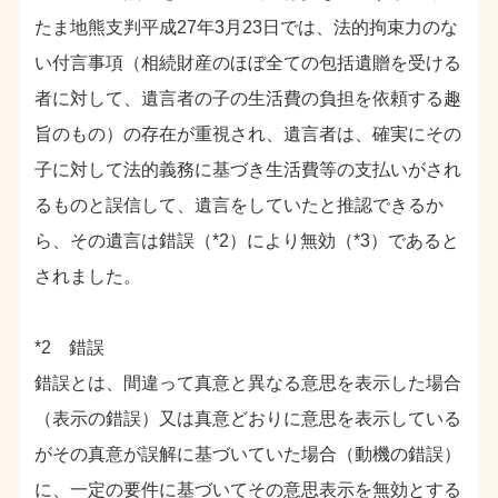
たま地熊支判平成27年3月23日では、法的拘束力のな
い付言事項（相続財産のほぼ全ての包括遺贈を受ける
者に対して、遺言者の子の生活費の負担を依頼する趣
旨のもの）の存在が重視され、遺言者は、確実にその
子に対して法的義務に基づき生活費等の支払いがされ
るものと誤信して、遺言をしていたと推認できるか
ら、その遺言は錯誤（*2）により無効（*3）であると
されました。
*2 錯誤
錯誤とは、間違って真意と異なる意思を表示した場合
（表示の錯誤）又は真意どおりに意思を表示している
がその真意が誤解に基づいていた場合（動機の錯誤）
に、一定の要件に基づいてその意思表示を無効とする