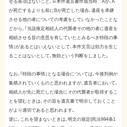
せる条項はないこと､ⅲ本件遺言書作成当時、Aが､A
が死亡するよりも前にBが死亡した場合､遺産を承継
させる他の者についての考慮をしていなかったことな
どから､｢当該推定相続人の代襲者その他の者に遺産を
相続させる旨の意思を有していたとみるべき特段の事
情｣があるとはいえないとして､本件文言は効力を生じ
ることはないとして､無効という判断をしました｡
なお､｢特段の事情｣となる場合については､今後判例が
集積されていくものと思われますが､遺言者において､
相続人が先に死亡した場合にその代襲者が取得するこ
とを望むときは､その旨を遺言書で明示しておくこと
がより適切であると思われます｡
逆に､これを望まないときは､明文の規定(民法994条1