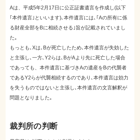
Aは、平成5年2月17日に公正証書遺言を作成し(以下
｢本件遺言｣といいます)､本件遺言には､｢Aの所有に係
る財産全部をBに相続させる｣旨が記載されていまし
た｡
もっとも､Xは､Bが死亡したため､本件遺言が失効した
と主張し､一方､Y2らは､BがAより先に死亡した場合
であっても、本件遺言に基づきAの遺産をBの代襲者
であるY2らが代襲相続するのであり､本件遺言は効力
を失うものではないと主張し､本件遺言の文言解釈が
問題となりました｡
裁判所の判断