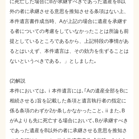
に死亡した場合にBが承継すべきであった遺産をB以
外の者に承継させる意思を推知させる条項はない上、
本件遺言書作成当時、Aが上記の場合に遺産を承継す
る者についての考慮をしていなかったことは所論も前
提としているところであるから、上記特段の事情があ
るとはいえず、本件遺言は、その効力を生ずることは
ないというべきである。」としました｡
(2)解説
本件においては､ⅰ本件遺言には､｢Aの遺産全部をBに
相続させる｣旨を記載した条項と遺言執行者の指定に
係る条項のわずか2か条しかなかったこと､ⅱまた､B
がAよりも先に死亡する場合において､Bが承継すべき
であった遺産をB以外の者に承継させる意思を推知さ