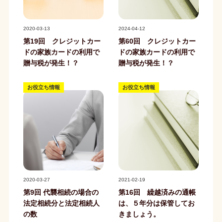
記事写真
記事写真
2020-03-13
2024-04-12
第19回 クレジットカー
第60回 クレジットカー
ドの家族カードの利用で
ドの家族カードの利用で
贈与税が発生！？
贈与税が発生！？
お役立ち情報
お役立ち情報
記事写真
記事写真
2020-03-27
2021-02-19
第9回 代襲相続の場合の
第16回 繰越済みの通帳
法定相続分と法定相続人
は、５年分は保管してお
の数
きましょう。