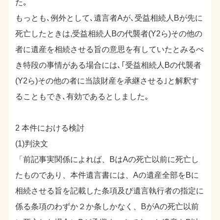
た｡
もっとも､例外として､遺言者Aが､受益相続人Bが先に
死亡したときは,受益相続人Bの代襲者(Y2ら)その他の
者に遺産を相続させる旨の意思を有していたとみるべ
き特段の事情がある場合には､｢受益相続人Bの代襲者
(Y2ら)その他の者に当該財産を承継させる｣と解釈す
ることもでき､有効であるとしました｡
2 本件における検討
(1)判決文
「前記事実関係によれば、BはAの死亡以前に死亡し
たものであり、本件遺言書には、Aの遺産全部をBに
相続させる旨を記載した条項及び遺言執行者の指定に
係る条項のわずか２か条しかなく、BがAの死亡以前