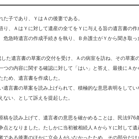
れた子であり、ＹはＡの後妻である。
悟り、ＡはＹに対して遺産の全てをＹに与える旨の遺言書の作
、危急時遺言の作成手続きを執り、Ｂ弁護士がＹから聞き取っ
成した遺言書の草案の交付を受け、Ａの病室を訪ね、その草案
一つの内容に関する確認に対して「はい」と答え、最後にＡか
たため、遺言書を作成した。
い遺言書の草案を読み上げられて、積極的な意思表明をしてい
えない、として訴えを提起した。
原稿を読み上げて、遺言者の意思を確かめることは、民法976
争点となりました。たしかに当初被相続人ＡからＹに対して遺
者である後妻のほかに立会人がいなかったため、その部分だけ