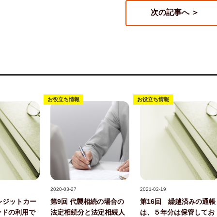
次の記事へ ＞
お役立ち情報
お役立ち情報
記事写真
記事写真
2020-03-27
2021-02-19
レジットカー
第9回 代襲相続の場合の
第16回 繰越済みの通帳
ードの利用で
法定相続分と法定相続人
は、５年分は保管してお