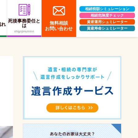
相続税額シミュレーション
相続危険度チェック
死後事務委任と
資産運用シュミレーター
無料相談
流れ
は
お問い合わせ
資産寿命シュミレーター
shigojimuininn