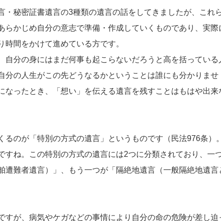
言・秘密証書遺言の3種類の遺言の話をしてきましたが、これ
あらかじめ自分の意志で準備・作成していくものであり、実際
り時間をかけて進めている方です。
、自分の身にはまだ何事も起こらないだろうと高を括っている
自分の人生がこの先どうなるかということは誰にも分かりませ
になったとき、「想い」を伝える遺言を残すことはもはや出来
くるのが「特別の方式の遺言」というものです（民法976条）
ですね。この特別の方式の遺言には2つに分類されており、一
舶遭難者遺言）」、もう一つが「隔絶地遺言（一般隔絶地遺言
ですが、病気やケガなどの事情により自分の命の危険が差し迫