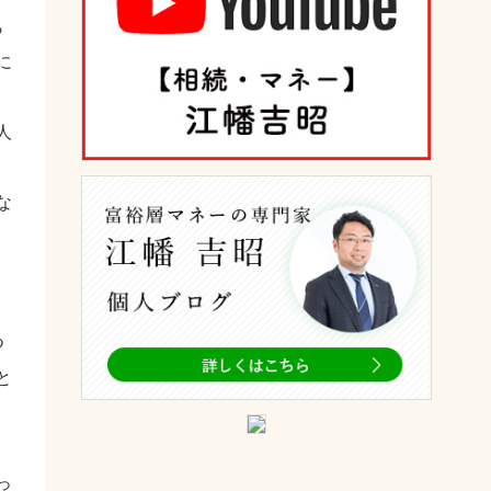
ら
に
人
な
。
つ
と
っ