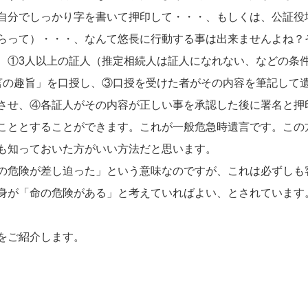
自分でしっかり字を書いて押印して・・・、もしくは、公証役
らって）・・・、なんて悠長に行動する事は出来ませんよね？
、①3人以上の証人（推定相続人は証人になれない、などの条
言の趣旨」を口授し、③口授を受けた者がその内容を筆記して
させ、④各証人がその内容が正しい事を承認した後に署名と押
こととすることができます。これが一般危急時遺言です。この
も知っておいた方がいい方法だと思います。
の危険が差し迫った」という意味なのですが、これは必ずしも
身が「命の危険がある」と考えていればよい、とされています
例をご紹介します。