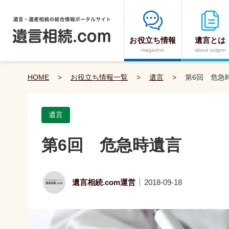
お役立ち情報
遺言とは
magazine
about yuigon
HOME
>
お役立ち情報一覧
>
遺言
>
第6回 危急
遺言
第6回 危急時遺言
遺言相続.com運営
2018-09-18