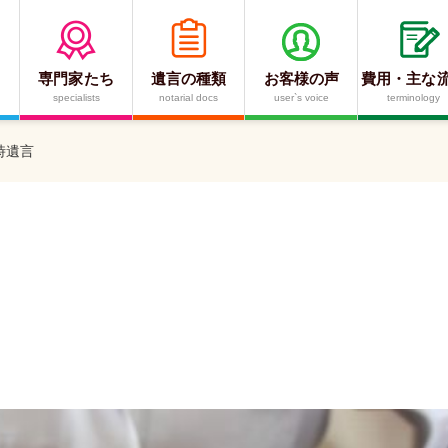
専門家たち
遺言の種類
お客様の声
費用・主な
specialists
notarial docs
user`s voice
terminology
時遺言