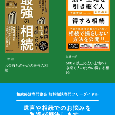
江幡吉昭
田中 誠
500㎡以上の広い土地を引
お金持ちのための最強の相
き継ぐ人のための得する相
続
続
遺言や相続でのお悩みを
私達が解決します。