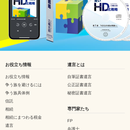
お役立ち情報
遺言とは
お役立ち情報
自筆証書遺言
争う族を避けるには
公正証書遺言
争う族具体例
秘密証書遺言
信託
専門家たち
相続
相続にまつわる税金
FP
遺言
弁護士