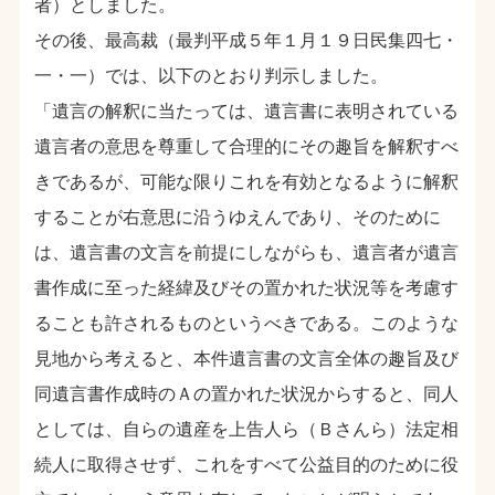
者）としました。
その後、最高裁（最判平成５年１月１９日民集四七・
一・一）では、以下のとおり判示しました。
「遺言の解釈に当たっては、遺言書に表明されている
遺言者の意思を尊重して合理的にその趣旨を解釈すべ
きであるが、可能な限りこれを有効となるように解釈
することが右意思に沿うゆえんであり、そのために
は、遺言書の文言を前提にしながらも、遺言者が遺言
書作成に至った経緯及びその置かれた状況等を考慮す
ることも許されるものというべきである。このような
見地から考えると、本件遺言書の文言全体の趣旨及び
同遺言書作成時のＡの置かれた状況からすると、同人
としては、自らの遺産を上告人ら（Ｂさんら）法定相
続人に取得させず、これをすべて公益目的のために役