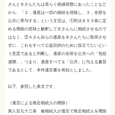
さんとＢさんたちは長らく絶縁状態にあったことなど
から、「２，遺産は一切の相続を排除し、３，全部を
公共に寄与する」という文言は、①民法８９３条に定
める廃除の意味と解釈してＢさんらに相続させるので
はなく、②Ａさん自らの遺産をＢさんたちに取得させ
ずに、これをすべて公益目的のために役立てたいとい
う意思であると判断し、遺産の全部を公共への「包括
遺贈」、つまり、遺産すべてを「公共」に与える趣旨
であるとして、本件遺言書を有効としました。
以下、参照した条文です。
（遺言による推定相続人の廃除）
第八百九十三条 被相続人が遺言で推定相続人を廃除