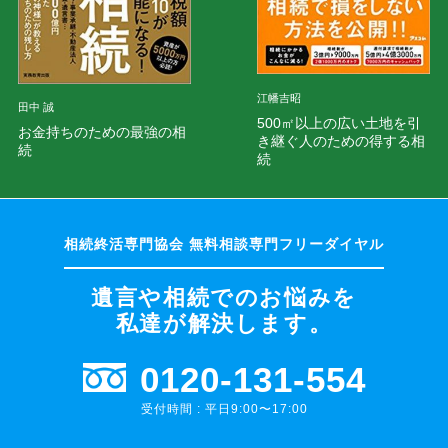
江幡吉昭
田中 誠
500㎡以上の広い土地を引
お金持ちのための最強の相
き継ぐ人のための得する相
続
続
遺言や相続でのお悩みを
私達が解決します。
0120-131-554
受付時間 : 平日9:00〜17:00