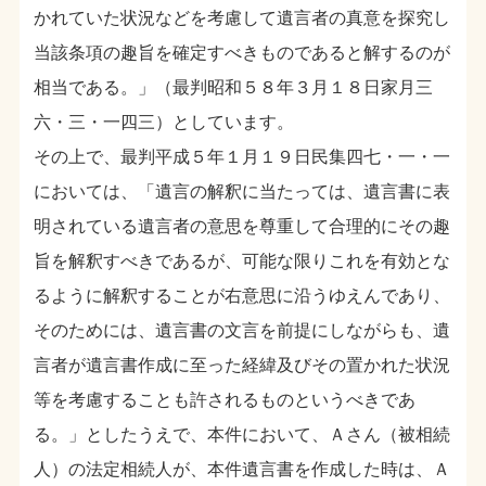
かれていた状況などを考慮して遺言者の真意を探究し
当該条項の趣旨を確定すべきものであると解するのが
相当である。」（最判昭和５８年３月１８日家月三
六・三・一四三）としています。
その上で、最判平成５年１月１９日民集四七・一・一
においては、「遺言の解釈に当たっては、遺言書に表
明されている遺言者の意思を尊重して合理的にその趣
旨を解釈すべきであるが、可能な限りこれを有効とな
るように解釈することが右意思に沿うゆえんであり、
そのためには、遺言書の文言を前提にしながらも、遺
言者が遺言書作成に至った経緯及びその置かれた状況
等を考慮することも許されるものというべきであ
る。」としたうえで、本件において、Ａさん（被相続
人）の法定相続人が、本件遺言書を作成した時は、Ａ