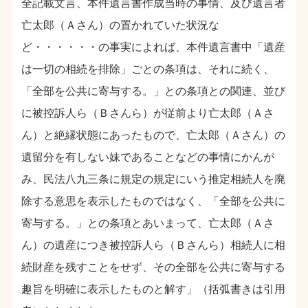
全記載文言、本件遺言書作成当時の事情、及び遺言者
亡太郎（Ａさん）の置かれていた状況な
ど・・・・・・の事実によれば、本件遺言書中「遺産
は一切の相続を排除」ごとの条項は、それに続く、
「全部を公共に寄与する。」との条項との関連、並び
に被控訴人ら（Ｂさんら）が従前より亡太郎（Ａさ
ん）と絶縁状態にあったもので、亡太郎（Ａさん）の
遺留分を有しない妹であることなどの事情にかんが
み、民法八九三条に規定の規定にいう推定相続人を廃
除する意思を表示したものではなく、「全部を公共に
寄与する。」との条項とあいまって、亡太郎（Ａさ
ん）の遺産につき被控訴人ら（Ｂさんら）相続人に相
続財産を残すことをせず、その全部を公共に寄与する
趣旨を明確に表示したものと解す」（括弧書きは引用