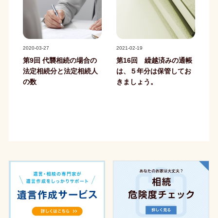
記事写真
記事写真
2020-03-27
2021-02-19
第9回 代襲相続の場合の
第16回 繰越済みの通帳
法定相続分と法定相続人
は、５年分は保管してお
の数
きましょう。