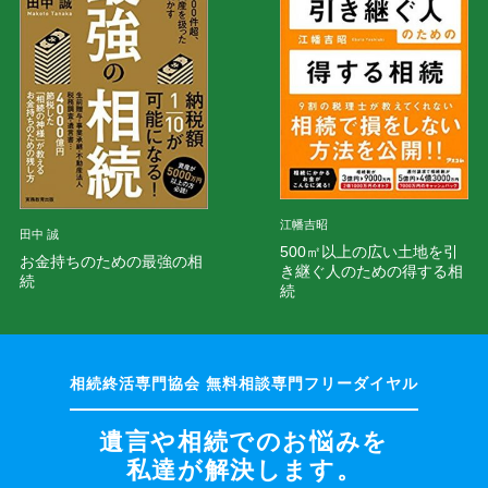
江幡吉昭
田中 誠
500㎡以上の広い土地を引
お金持ちのための最強の相
き継ぐ人のための得する相
続
続
遺言や相続でのお悩みを
私達が解決します。