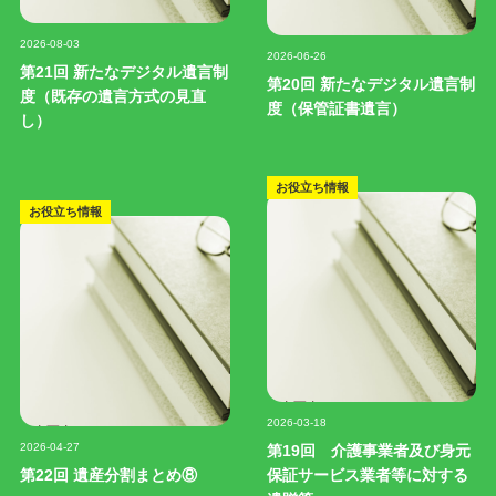
記事写真
記事写真
2026-08-03
2026-06-26
第21回 新たなデジタル遺言制
第20回 新たなデジタル遺言制
度（既存の遺言方式の見直
度（保管証書遺言）
し）
お役立ち情報
お役立ち情報
記事写真
2026-03-18
記事写真
2026-04-27
第19回 介護事業者及び身元
第22回 遺産分割まとめ⑧
保証サービス業者等に対する