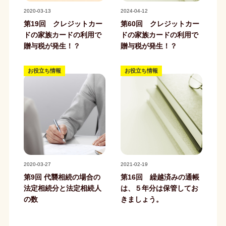
記事写真
記事写真
2020-03-13
2024-04-12
第19回 クレジットカー
第60回 クレジットカー
ドの家族カードの利用で
ドの家族カードの利用で
贈与税が発生！？
贈与税が発生！？
お役立ち情報
お役立ち情報
記事写真
記事写真
2020-03-27
2021-02-19
第9回 代襲相続の場合の
第16回 繰越済みの通帳
法定相続分と法定相続人
は、５年分は保管してお
の数
きましょう。