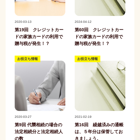
記事写真
記事写真
2020-03-13
2024-04-12
第19回 クレジットカー
第60回 クレジットカー
ドの家族カードの利用で
ドの家族カードの利用で
贈与税が発生！？
贈与税が発生！？
お役立ち情報
お役立ち情報
記事写真
記事写真
2020-03-27
2021-02-19
第9回 代襲相続の場合の
第16回 繰越済みの通帳
法定相続分と法定相続人
は、５年分は保管してお
の数
きましょう。