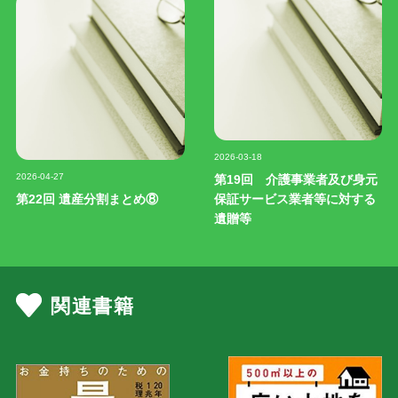
記事写真
2026-03-18
記事写真
2026-04-27
第19回 介護事業者及び身元
第22回 遺産分割まとめ⑧
保証サービス業者等に対する
遺贈等
関連書籍