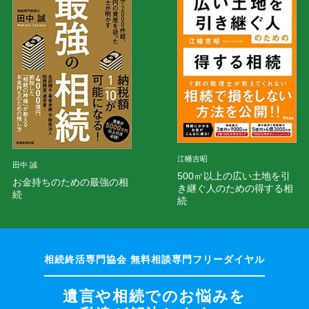
江幡吉昭
田中 誠
500㎡以上の広い土地を引
お金持ちのための最強の相
き継ぐ人のための得する相
続
続
遺言や相続でのお悩みを