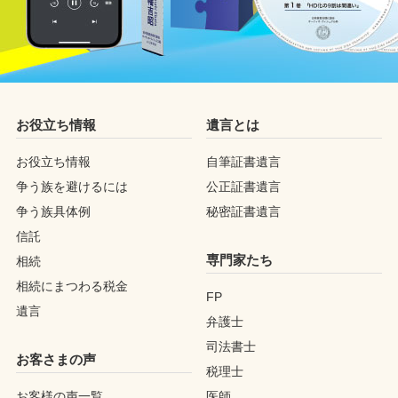
お役立ち情報
遺言とは
お役立ち情報
自筆証書遺言
争う族を避けるには
公正証書遺言
争う族具体例
秘密証書遺言
信託
専門家たち
相続
相続にまつわる税金
FP
遺言
弁護士
司法書士
お客さまの声
税理士
お客様の声一覧
医師