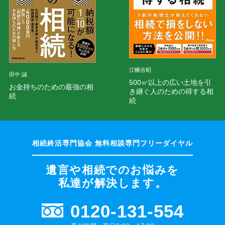
江幡吉昭
田中 誠
500㎡以上の広い土地を引
お金持ちのための最強の相
き継ぐ人のための得する相
続
続
遺言や相続でのお悩みを
私達が解決します。
0120-131-554