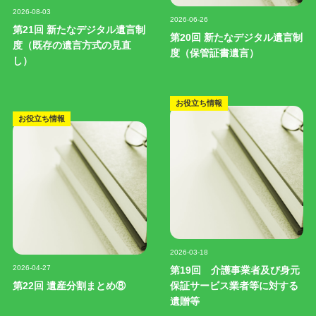
記事写真
記事写真
2026-08-03
2026-06-26
第21回 新たなデジタル遺言制
第20回 新たなデジタル遺言制
度（既存の遺言方式の見直
度（保管証書遺言）
し）
お役立ち情報
お役立ち情報
記事写真
2026-03-18
記事写真
2026-04-27
第19回 介護事業者及び身元
第22回 遺産分割まとめ⑧
保証サービス業者等に対する
遺贈等