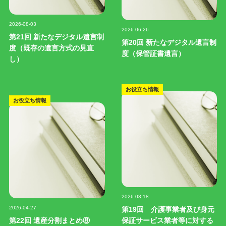
記事写真
記事写真
2026-08-03
2026-06-26
第21回 新たなデジタル遺言制
第20回 新たなデジタル遺言制
度（既存の遺言方式の見直
度（保管証書遺言）
し）
お役立ち情報
お役立ち情報
記事写真
2026-03-18
記事写真
2026-04-27
第19回 介護事業者及び身元
第22回 遺産分割まとめ⑧
保証サービス業者等に対する