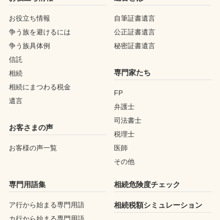
お役立ち情報
自筆証書遺言
争う族を避けるには
公正証書遺言
争う族具体例
秘密証書遺言
信託
専門家たち
相続
相続にまつわる税金
FP
遺言
弁護士
司法書士
お客さまの声
税理士
お客様の声一覧
医師
その他
専門用語集
相続危険度チェック
ア行から始まる専門用語
相続税額シミュレーション
カ行から始まる専門用語