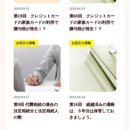
記事写真
記事写真
2020-03-13
2024-04-12
第19回 クレジットカー
第60回 クレジットカー
ドの家族カードの利用で
ドの家族カードの利用で
贈与税が発生！？
贈与税が発生！？
お役立ち情報
お役立ち情報
記事写真
記事写真
2020-03-27
2021-02-19
第9回 代襲相続の場合の
第16回 繰越済みの通帳
法定相続分と法定相続人
は、５年分は保管してお
の数
きましょう。