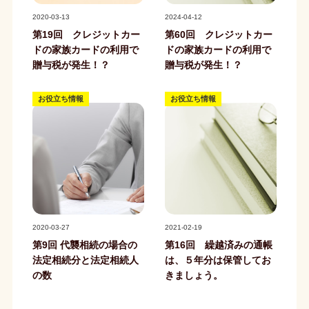
記事写真
記事写真
2020-03-13
2024-04-12
第19回 クレジットカー
第60回 クレジットカー
ドの家族カードの利用で
ドの家族カードの利用で
贈与税が発生！？
贈与税が発生！？
お役立ち情報
お役立ち情報
記事写真
記事写真
2020-03-27
2021-02-19
第9回 代襲相続の場合の
第16回 繰越済みの通帳
法定相続分と法定相続人
は、５年分は保管してお
の数
きましょう。