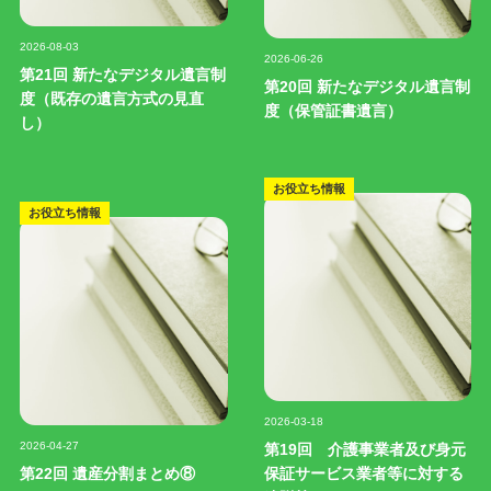
記事写真
記事写真
2026-08-03
2026-06-26
第21回 新たなデジタル遺言制
第20回 新たなデジタル遺言制
度（既存の遺言方式の見直
度（保管証書遺言）
し）
お役立ち情報
お役立ち情報
記事写真
2026-03-18
記事写真
2026-04-27
第19回 介護事業者及び身元
第22回 遺産分割まとめ⑧
保証サービス業者等に対する