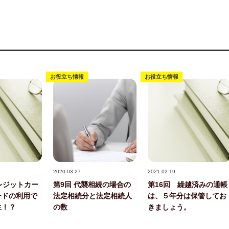
お役立ち情報
お役立ち情報
記事写真
記事写真
2020-03-27
2021-02-19
レジットカー
第9回 代襲相続の場合の
第16回 繰越済みの通帳
ードの利用で
法定相続分と法定相続人
は、５年分は保管してお
生！？
の数
きましょう。