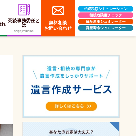
相続税額シミュレーション
相続危険度チェック
死後事務委任と
資産運用シュミレーター
無料相談
流れ
は
お問い合わせ
資産寿命シュミレーター
shigojimuininn
）