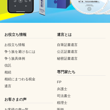
お役立ち情報
遺言とは
お役立ち情報
自筆証書遺言
争う族を避けるには
公正証書遺言
争う族具体例
秘密証書遺言
信託
専門家たち
相続
相続にまつわる税金
FP
遺言
弁護士
司法書士
お客さまの声
税理士
お客様の声一覧
医師