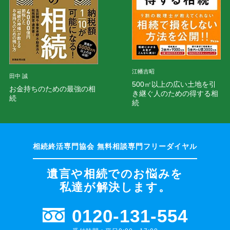
江幡吉昭
田中 誠
500㎡以上の広い土地を引
お金持ちのための最強の相
き継ぐ人のための得する相
続
続
遺言や相続でのお悩みを
私達が解決します。
0120-131-554