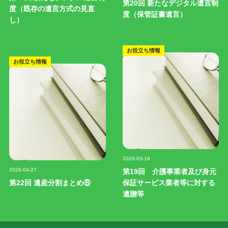
第20回 新たなデジタル遺言制
度（既存の遺言方式の見直
度（保管証書遺言）
し）
お役立ち情報
お役立ち情報
記事写真
2026-03-18
記事写真
2026-04-27
第19回 介護事業者及び身元
第22回 遺産分割まとめ⑧
保証サービス業者等に対する
遺贈等