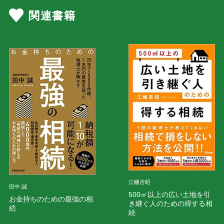
関連書籍
江幡吉昭
田中 誠
500㎡以上の広い土地を引
お金持ちのための最強の相
き継ぐ人のための得する相
続
続