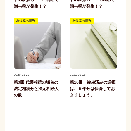
贈与税が発生！？
贈与税が発生！？
お役立ち情報
お役立ち情報
記事写真
記事写真
2020-03-27
2021-02-19
第9回 代襲相続の場合の
第16回 繰越済みの通帳
法定相続分と法定相続人
は、５年分は保管してお
の数
きましょう。