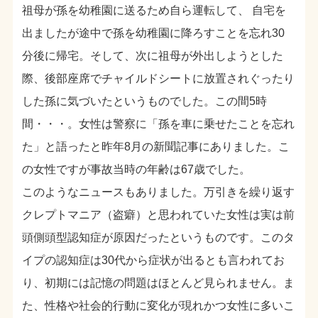
祖母が孫を幼稚園に送るため自ら運転して、 自宅を
出ましたが途中で孫を幼稚園に降ろすことを忘れ30
分後に帰宅。そして、次に祖母が外出しようとした
際、後部座席でチャイルドシートに放置されぐったり
した孫に気づいたというものでした。この間5時
間・・・。女性は警察に「孫を車に乗せたことを忘れ
た」と語ったと昨年8月の新聞記事にありました。こ
の女性ですが事故当時の年齢は67歳でした。
このようなニュースもありました。万引きを繰り返す
クレプトマニア（盗癖）と思われていた女性は実は前
頭側頭型認知症が原因だったというものです。このタ
イプの認知症は30代から症状が出るとも言われてお
り、初期には記憶の問題はほとんど見られません。ま
た、性格や社会的行動に変化が現れかつ女性に多いこ