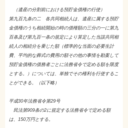
（遺産の分割前における預貯金債権の行使）
第九百九条の二 各共同相続人は、遺産に属する預貯
金債権のうち相続開始の時の債権額の三分の一に第九
百条及び第九百一条の規定により算定した当該共同相
続人の相続分を乗じた額（標準的な当面の必要生計
費、平均的な葬式の費用の額その他の事情を勘案して
預貯金債権の債務者ごとに法務省令で定める額を限度
とする。）については、単独でその権利を行使するこ
とができる。（以下略）
平成30年法務省令第29号
民法第909条の2に規定する法務省令で定める額
は、150万円とする。