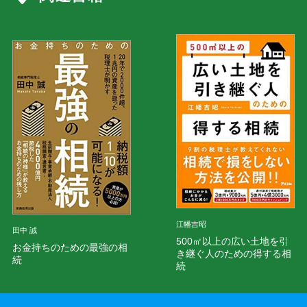
江幡吉昭
田中 誠
500㎡以上の広い土地を引
お金持ちのための最強の相
き継ぐ人のための得する相
続
続