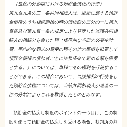
（遺産の分割前における預貯金債権の行使）
第九百九条の二 各共同相続人は、遺産に属する預貯
金債権のうち相続開始の時の債権額の三分の一に第九
百条及び第九百一条の規定により算定した当該共同相
続人の相続分を乗じた額（標準的な当面の必要生計
費、平均的な葬式の費用の額その他の事情を勘案して
預貯金債権の債務者ごとに法務省令で定める額を限度
とする。）については、単独でその権利を行使するこ
とができる。この場合において、当該権利の行使をし
た預貯金債権については、当該共同相続人が遺産の一
部の分割によりこれを取得したものとみなす。
預貯金の払戻し制度のポイントの一つ目は、この制
度を使って預貯金の払戻しを受ける場合、裁判所の判