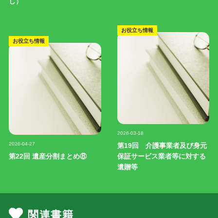
し）
お役立ち情報
お役立ち情報
記事写真
2026-03-18
記事写真
2026-04-27
第19回 介護事業者及び身元
第22回 遺産分割まとめ⑧
保証サービス業者等に対する
遺贈等
関連書籍