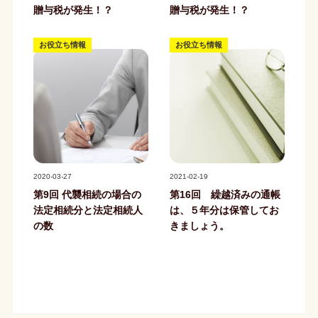
贈与税が発生！？
贈与税が発生！？
お役立ち情報
お役立ち情報
記事写真
記事写真
2020-03-27
2021-02-19
第9回 代襲相続の場合の
第16回 繰越済みの通帳
法定相続分と法定相続人
は、５年分は保管してお
の数
きましょう。