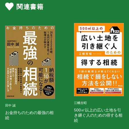
関連書籍
江幡吉昭
田中 誠
500㎡以上の広い土地を引
お金持ちのための最強の相
き継ぐ人のための得する相
続
続