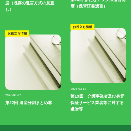
度（既存の遺言方式の見直
度（保管証書遺言）
し）
お役立ち情報
お役立ち情報
記事写真
2026-03-18
記事写真
2026-04-27
第19回 介護事業者及び身元
第22回 遺産分割まとめ⑧
保証サービス業者等に対する
遺贈等