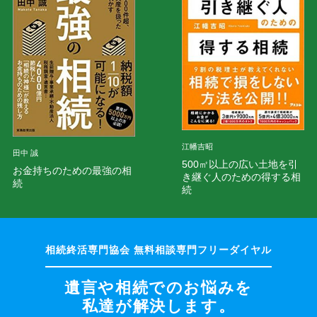
江幡吉昭
田中 誠
500㎡以上の広い土地を引
お金持ちのための最強の相
き継ぐ人のための得する相
続
続
遺言や相続でのお悩みを
私達が解決します。