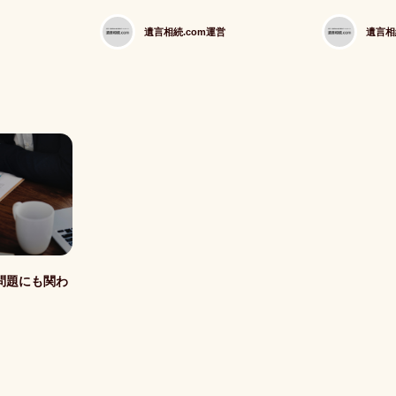
遺言相続.com運営
遺言相
問題にも関わ