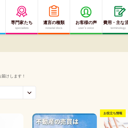
専門家たち
遺言の種類
お客様の声
費用・主な
specialists
notarial docs
user`s voice
terminology
お役立ち情報