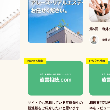
記事写真
第5回 海外
江幡 
お役立ち情報
お役立ち情報
記事写真
記事写真
サイトでも連載している江幡先生の
相続専門税理
新連載をご紹介したいと思います
本をレビュ