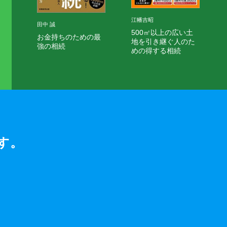
江幡吉昭
田中 誠
500㎡以上の広い土
お金持ちのための最
地を引き継ぐ人のた
強の相続
めの得する相続
す。