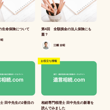
記事写真
の生命保険について
第4回 全額損金の法人保険にも
蓋？
吉昭
江幡 吉昭
お役立ち情報
記事写真
士 田中先生の2冊目の
相続専門税理士 田中先生の新著を
ー
読んでみました