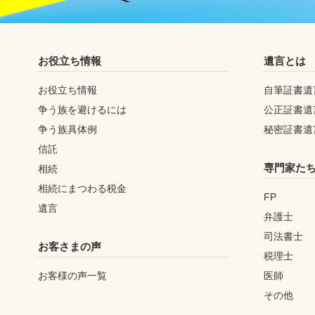
お役立ち情報
遺言とは
お役立ち情報
自筆証書遺
争う族を避けるには
公正証書遺
争う族具体例
秘密証書遺
信託
専門家た
相続
相続にまつわる税金
FP
遺言
弁護士
司法書士
お客さまの声
税理士
お客様の声一覧
医師
その他