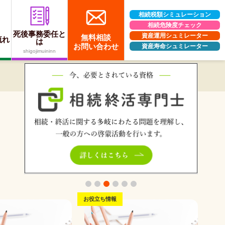
相続税額シミュレーション
相続危険度チェック
死後事務委任と
資産運用シュミレーター
無料相談
流れ
は
お問い合わせ
資産寿命シュミレーター
shigojimuininn
お役立ち情報