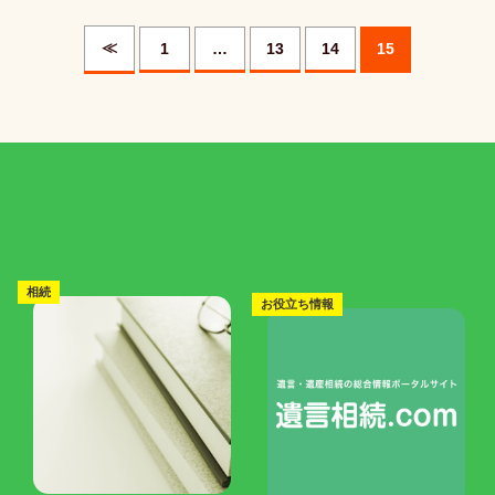
≪
1
…
13
14
15
相続
お役立ち情報