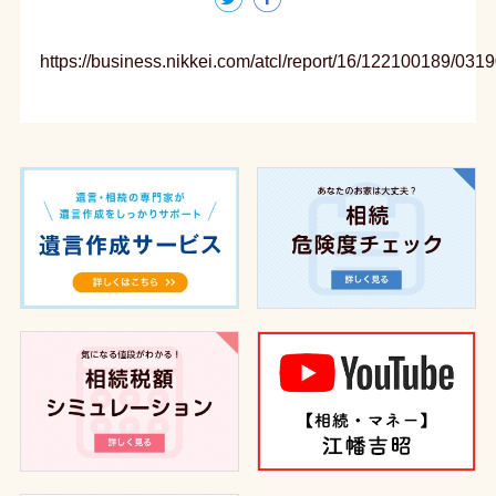
https://business.nikkei.com/atcl/report/16/122100189/031