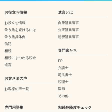
お役立ち情報
遺言とは
お役立ち情報
自筆証書遺言
争う族を避けるには
公正証書遺言
争う族具体例
秘密証書遺言
信託
専門家たち
相続
相続にまつわる税金
FP
遺言
弁護士
司法書士
お客さまの声
税理士
お客様の声一覧
医師
その他
専門用語集
相続危険度チェック