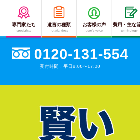
専門家たち
遺言の種類
お客様の声
費用・主な
言や相続でのお悩みを
私達が解決しま
specialists
notarial docs
user`s voice
terminology
0120-131-554
受付時間 : 平日9:00〜17:00