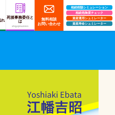
相続税額シミュレーション
相続危険度チェック
死後事務委任と
資産運用シュミレーター
無料相談
流れ
は
お問い合わせ
資産寿命シュミレーター
す。
shigojimuininn