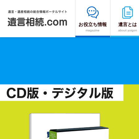
お役立ち情報
遺言とは
遺
magazine
about yuigon