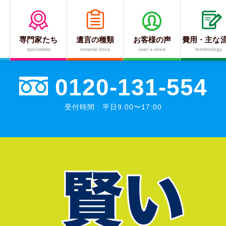
専門家たち
遺言の種類
お客様の声
費用・主な
言や相続でのお悩みを
私達が解決しま
specialists
notarial docs
user`s voice
terminology
0120-131-554
受付時間 : 平日9:00〜17:00