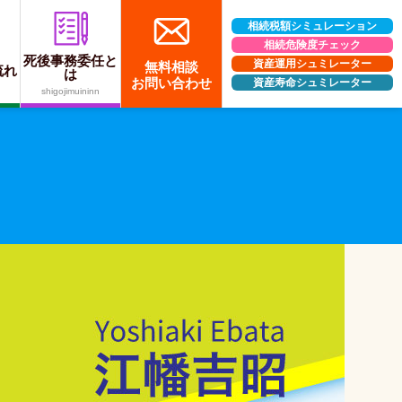
相続税額シミュレーション
相続危険度チェック
死後事務委任と
資産運用シュミレーター
無料相談
流れ
は
お問い合わせ
資産寿命シュミレーター
す。
shigojimuininn