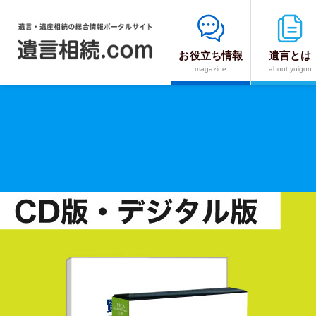
お役立ち情報
遺言とは
遺
magazine
about yuigon