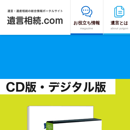
お役立ち情報
遺言とは
遺
magazine
about yuigon