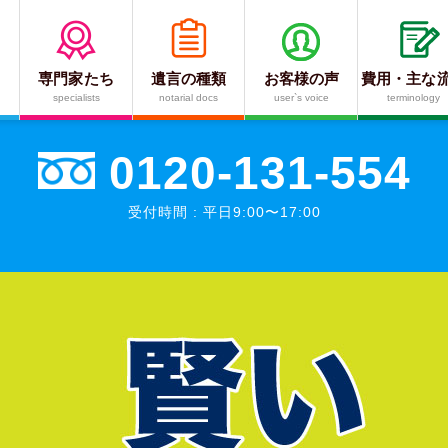
専門家たち
遺言の種類
お客様の声
費用・主な
言や相続でのお悩みを
私達が解決しま
specialists
notarial docs
user`s voice
terminology
0120-131-554
受付時間 : 平日9:00〜17:00