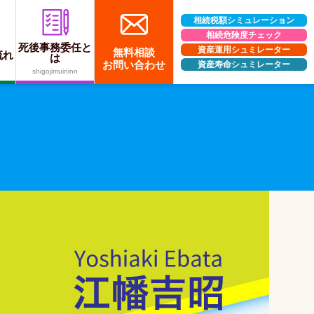
相続税額シミュレーション
相続危険度チェック
死後事務委任と
資産運用シュミレーター
無料相談
流れ
は
お問い合わせ
資産寿命シュミレーター
す。
shigojimuininn